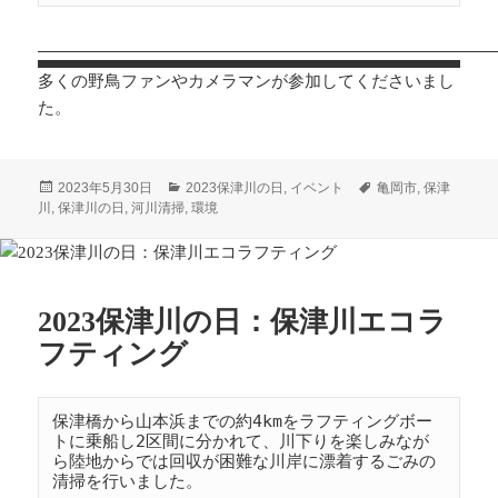
多くの野鳥ファンやカメラマンが参加してくださいまし
た。
投
カ
タ
2023年5月30日
2023保津川の日
,
イベント
亀岡市
,
保津
稿
テ
グ
川
,
保津川の日
,
河川清掃
,
環境
日:
ゴ
リ
ー
2023保津川の日：保津川エコラ
フティング
保津橋から山本浜までの約4kmをラフティングボー
トに乗船し2区間に分かれて、川下りを楽しみなが
ら陸地からでは回収が困難な川岸に漂着するごみの
清掃を行いました。
