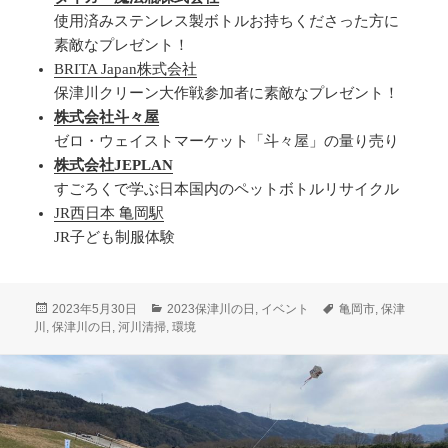
使用済みステンレス製ボトルお持ちくださった方に
素敵なプレゼント！
BRITA Japan株式会社
保津川クリーン大作戦参加者に素敵なプレゼント！
株式会社斗々屋
ゼロ・ウェイストマーケット「斗々屋」の量り売り
株式会社JEPLAN
すごろくで学ぶ日本国内のペットボトルリサイクル
JR西日本 亀岡駅
JR子ども制服体験
投
カ
タ
2023年5月30日
2023保津川の日
,
イベント
亀岡市
,
保津
稿
テ
グ
川
,
保津川の日
,
河川清掃
,
環境
日:
ゴ
リ
ー