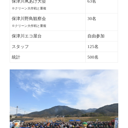
保津川凧あげ大会
63名
※クリーン大作戦と重複
保津川野鳥観察会
30名
※クリーン大作戦と重複
保津川エコ屋台
自由参加
スタッフ
125名
統計
500名