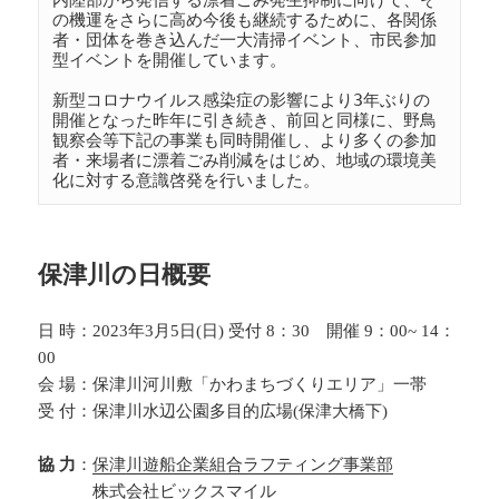
の機運をさらに高め今後も継続するために、各関係
者・団体を巻き込んだ一大清掃イベント、市民参加
型イベントを開催しています。

新型コロナウイルス感染症の影響により3年ぶりの
開催となった昨年に引き続き、前回と同様に、野鳥
観察会等下記の事業も同時開催し、より多くの参加
者・来場者に漂着ごみ削減をはじめ、地域の環境美
保津川の日概要
日 時：2023年3月5日(日) 受付 8：30 開催 9：00~ 14：
00
会 場：保津川河川敷「かわまちづくりエリア」一帯
受 付：保津川水辺公園多目的広場(保津大橋下)
協 力
：
保津川遊船企業組合ラフティング事業部
株式会社ビックスマイル