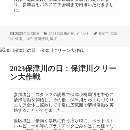
り、参加者をバスにて主会場まで回送いただきまし
た。
投
カ
タ
2023年5月30日
2023保津川の日
,
イベント
亀岡市
,
保津
稿
テ
グ
川
,
保津川の日
,
河川清掃
,
環境
日:
ゴ
リ
ー
2023保津川の日：保津川クリー
ン大作戦
参加者は、スタッフの誘導で保津小橋周辺を中心に
清掃活動を開始し、その後、保津川かわまちづくり
エリア全体に拡散して非常に広範囲で清掃活動を実
施することができました。

当区域は、豪雨や暴風に伴う増水時に、ペットボト
ルやビニール等のプラスチックごみをはじめ様々な