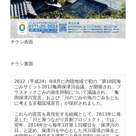
チラシ表面
チラシ裏面
2012（平成24）年8月に内陸地域で初の「第10回海
ごみサミット2012亀岡保津川会議」が開催され、プ
ラスチックごみの発生抑制について議論され、「亀
岡保津川宣言」および「川のごみや海のごみをとも
に考える京都流域宣言」が採択されました。

これらの宣言を具現化する組織として、2013年に発
足した「川と海つながり共創プロジェクト」では、
翌年、2014年から毎年3月第１日曜日を「保津川の
日」と定め、保津川を中心とした河川環境の保全と
内陸部から発信する漂着ごみ発生抑制に向けて、そ