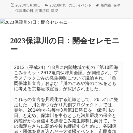
投
カ
タ
2023年5月30日
2023保津川の日
,
イベント
亀岡市
,
保津
稿
テ
グ
川
,
保津川の日
,
河川清掃
,
環境
日:
ゴ
リ
ー
2023保津川の日：開会セレモニ
ー
2012（平成24）年8月に内陸地域で初の「第10回海
ごみサミット2012亀岡保津川会議」が開催され、プ
ラスチックごみの発生抑制について議論され、「亀
岡保津川宣言」および「川のごみや海のごみをとも
に考える京都流域宣言」が採択されました。

これらの宣言を具現化する組織として、2013年に発
足した「川と海つながり共創プロジェクト」では、
翌年、2014年から毎年3月第1日曜日を「保津川の
日」と定め、保津川を中心とした河川環境の保全と
内陸部から発信する漂着ごみ発生抑制に向けて、そ
の機運をさらに高め今後も継続するために、各関係
者・団体を巻き込んだ一大清掃イベント、市民参加