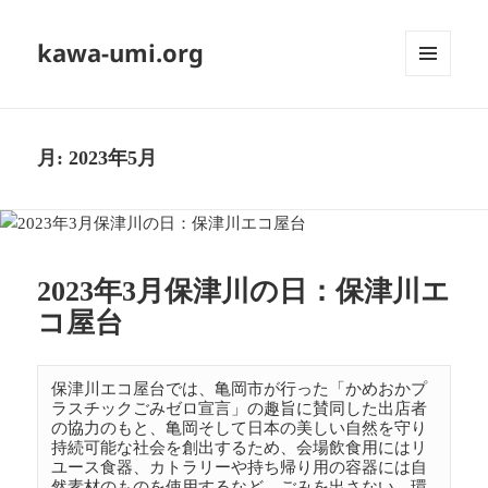
kawa-umi.org
メニュ
ーとウ
ィジェ
ット
月:
2023年5月
2023年3月保津川の日：保津川エ
コ屋台
保津川エコ屋台では、亀岡市が行った「かめおかプ
ラスチックごみゼロ宣言」の趣旨に賛同した出店者
の協力のもと、亀岡そして日本の美しい自然を守り
持続可能な社会を創出するため、会場飲食用にはリ
ユース食器、カトラリーや持ち帰り用の容器には自
然素材のものを使用するなど、ごみを出さない、環