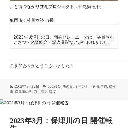
川と海つながり共創プロジェクト
：長尾繁 会長
亀岡市
：桂川孝裕 市長
2023年保津川の日、開会セレモニーでは、委員長あ
いさつ・来賓紹介・記念撮影などが行われました。
ご参加ありがとうございました！
投
カ
タ
2023年5月30日
2023保津川の日
,
イベント
亀岡市
,
保津
稿
テ
グ
川
,
保津川の日
,
河川清掃
,
環境
日:
ゴ
リ
ー
2023年3月：保津川の日 開催報