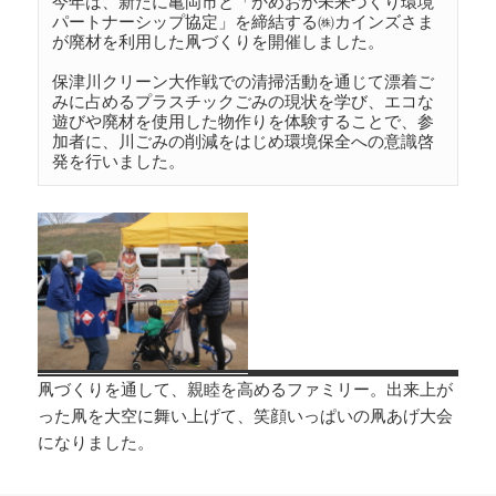
今年は、新たに亀岡市と「かめおか未来づくり環境
パートナーシップ協定」を締結する㈱カインズさま
が廃材を利用した凧づくりを開催しました。

保津川クリーン大作戦での清掃活動を通じて漂着ご
みに占めるプラスチックごみの現状を学び、エコな
遊びや廃材を使用した物作りを体験することで、参
加者に、川ごみの削減をはじめ環境保全への意識啓
凧づくりを通して、親睦を高めるファミリー。出来上が
った凧を大空に舞い上げて、笑顔いっぱいの凧あげ大会
になりました。