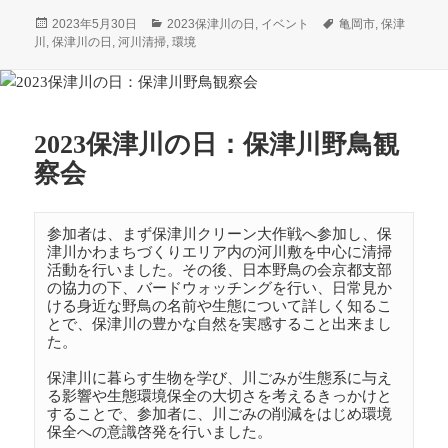
投
カ
タ
2023年5月30日
2023保津川の日
,
イベント
亀岡市
,
保津
稿
テ
グ
川
,
保津川の日
,
河川清掃
,
環境
日:
ゴ
リ
ー
2023保津川の日：保津川野鳥観
察会
参加者は、まず保津川クリーン大作戦へ参加し、保
津川かわまちづくりエリア内の河川敷を中心に清掃
活動を行いました。その後、日本野鳥の会京都支部
の協力の下、バードウォッチングを行い、日常見か
ける身近な野鳥の名前や生態について詳しく知るこ
とで、保津川の豊かな自然を実感すること出来まし
た。

保津川に暮らす生物を学び、川ごみが生態系に与え
る影響や生態環境保全の大切さを考えるきっかけと
することで、参加者に、川ごみの削減をはじめ環境