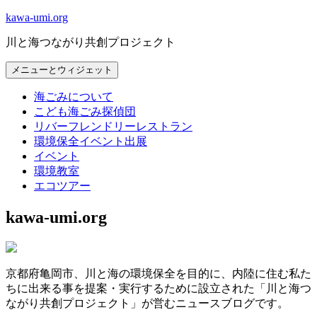
コ
kawa-umi.org
ン
川と海つながり共創プロジェクト
テ
ン
メニューとウィジェット
ツ
へ
海ごみについて
ス
こども海ごみ探偵団
キ
リバーフレンドリーレストラン
ッ
環境保全イベント出展
プ
イベント
環境教室
エコツアー
kawa-umi.org
京都府亀岡市、川と海の環境保全を目的に、内陸に住む私た
ちに出来る事を提案・実行するために設立された「川と海つ
ながり共創プロジェクト」が営むニュースブログです。