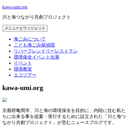
コ
kawa-umi.org
ン
川と海つながり共創プロジェクト
テ
ン
メニューとウィジェット
ツ
へ
海ごみについて
ス
こども海ごみ探偵団
キ
リバーフレンドリーレストラン
ッ
環境保全イベント出展
プ
イベント
環境教室
エコツアー
kawa-umi.org
京都府亀岡市、川と海の環境保全を目的に、内陸に住む私た
ちに出来る事を提案・実行するために設立された「川と海つ
ながり共創プロジェクト」が営むニュースブログです。