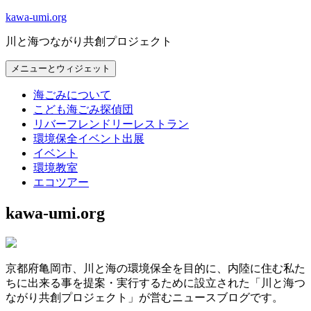
コ
kawa-umi.org
ン
川と海つながり共創プロジェクト
テ
ン
メニューとウィジェット
ツ
へ
海ごみについて
ス
こども海ごみ探偵団
キ
リバーフレンドリーレストラン
ッ
環境保全イベント出展
プ
イベント
環境教室
エコツアー
kawa-umi.org
京都府亀岡市、川と海の環境保全を目的に、内陸に住む私た
ちに出来る事を提案・実行するために設立された「川と海つ
ながり共創プロジェクト」が営むニュースブログです。