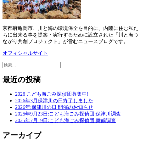
京都府亀岡市、川と海の環境保全を目的に、内陸に住む私た
ちに出来る事を提案・実行するために設立された「川と海つ
ながり共創プロジェクト」が営むニュースブログです。
オフィシャルサイト
検
索:
最近の投稿
2026 こども海ごみ探偵団募集中!
2026年3月保津川の日終了しました
2026年:保津川の日 開催のお知らせ
2025年9月23日:こども海ごみ探偵団:保津川調査
2025年7月19日:こども海ごみ探偵団:舞鶴調査
アーカイブ