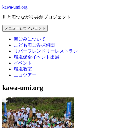
コ
kawa-umi.org
ン
川と海つながり共創プロジェクト
テ
ン
メニューとウィジェット
ツ
へ
海ごみについて
ス
こども海ごみ探偵団
キ
リバーフレンドリーレストラン
ッ
環境保全イベント出展
プ
イベント
環境教室
エコツアー
kawa-umi.org