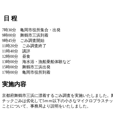
日 程
7時30分 亀岡市役所集合・出発
9時00分 舞鶴市三浜到着
9時45分 ごみ調査開始
11時20分 ごみ調査終了
11時40分 講評
12時00分 昼食
13時00分 海水浴・漁船乗船体験など
15時00分 舞鶴市三浜出発
17時00分 亀岡市役所到着
実施内容
京都府舞鶴市三浜に漂着するごみ調査を実施いたしました。
チックごみは劣化して5ｍｍ以下の小さなマイクロプラスチ
ことについて、事務局より説明をいたしました。