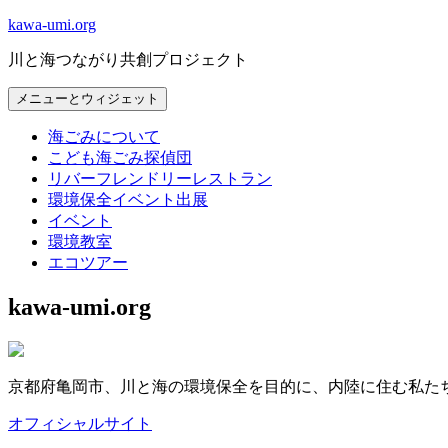
コ
kawa-umi.org
ン
川と海つながり共創プロジェクト
テ
ン
メニューとウィジェット
ツ
へ
海ごみについて
ス
こども海ごみ探偵団
キ
リバーフレンドリーレストラン
ッ
環境保全イベント出展
プ
イベント
環境教室
エコツアー
kawa-umi.org
京都府亀岡市、川と海の環境保全を目的に、内陸に住む私た
オフィシャルサイト