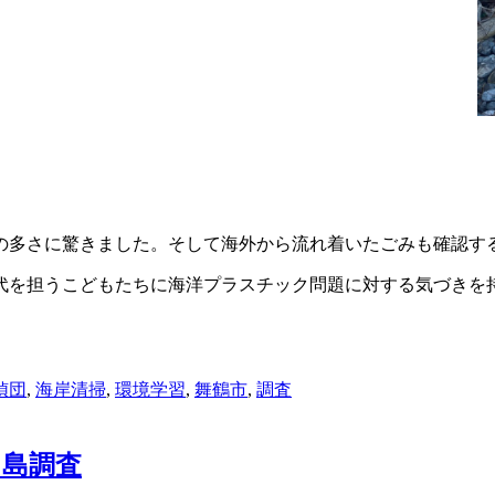
の多さに驚きました。そして海外から流れ着いたごみも確認す
代を担うこどもたちに海洋プラスチック問題に対する気づきを
偵団
,
海岸清掃
,
環境学習
,
舞鶴市
,
調査
ヶ島調査