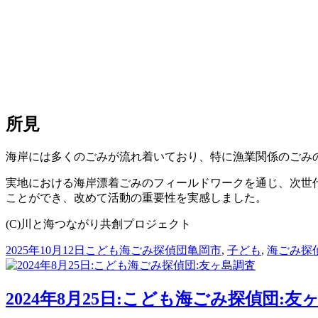
所見
海岸には多くのごみが流れ着いており、特に漁業関係のごみ
実地における海岸漂着ごみのフィールドワークを通じ、次世
ことができ、改めて活動の重要性を実感しました。
(C)川と海つながり共創プロジェクト
投
カ
タ
2025年10月12日
こども海ごみ探偵団
亀岡市
,
子ども
,
海ごみ探
稿
テ
グ
日:
ゴ
リ
2024年8月25日:こども海ごみ探偵団:友
ー